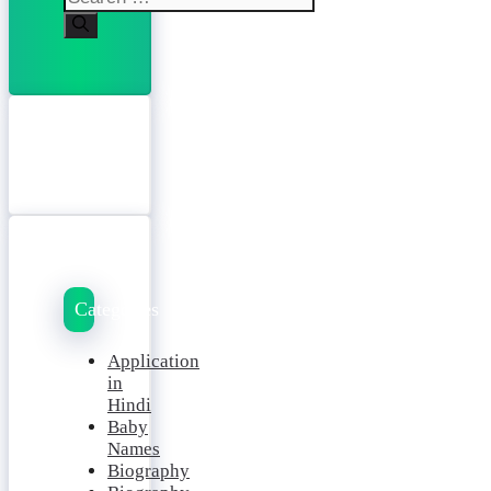
for:
Categories
Application
in
Hindi
Baby
Names
Biography