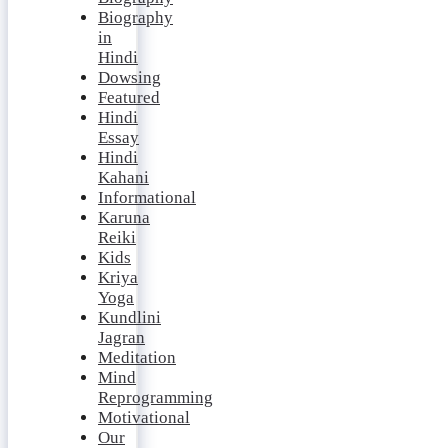
Biography
in
Hindi
Dowsing
Featured
Hindi
Essay
Hindi
Kahani
Informational
Karuna
Reiki
Kids
Kriya
Yoga
Kundlini
Jagran
Meditation
Mind
Reprogramming
Motivational
Our