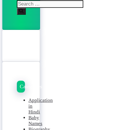
Search
for:
Categories
Application
in
Hindi
Baby
Names
Biography