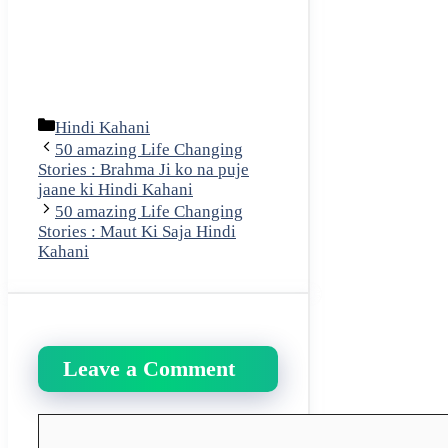
Categories
Hindi Kahani
50 amazing Life Changing
Stories : Brahma Ji ko na puje
jaane ki Hindi Kahani
50 amazing Life Changing
Stories : Maut Ki Saja Hindi
Kahani
Leave a Comment
Comment