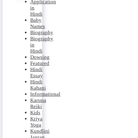
Application
in
Hindi
Baby
Names
Biography
Biography
in
Hindi
Dowsing
Featured
Hindi
Essay
Hindi
Kahani
Informational
Karuna
Reiki
Kids
Kriya
Yoga
Kundlini
Jagran