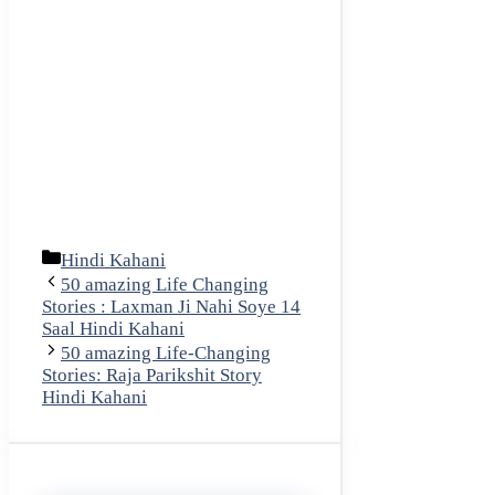
Categories
Hindi Kahani
50 amazing Life Changing
Stories : Laxman Ji Nahi Soye 14
Saal Hindi Kahani
50 amazing Life-Changing
Stories: Raja Parikshit Story
Hindi Kahani