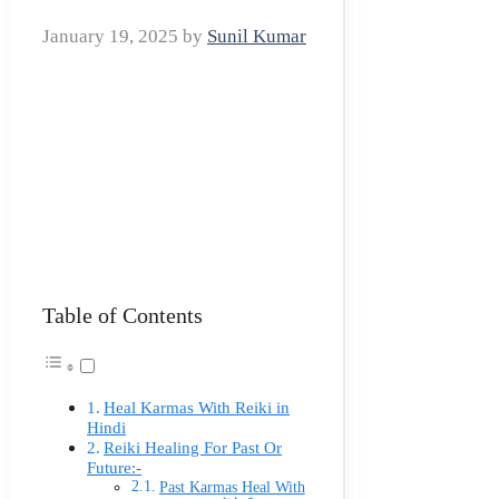
January 19, 2025
by
Sunil Kumar
Table of Contents
Heal Karmas With Reiki in
Hindi
Reiki Healing For Past Or
Future:-
Past Karmas Heal With