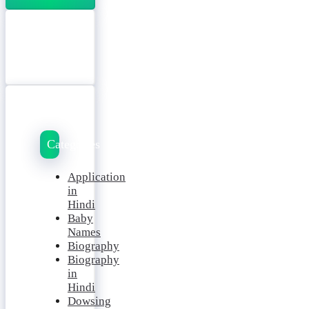
Categories
Application
in
Hindi
Baby
Names
Biography
Biography
in
Hindi
Dowsing