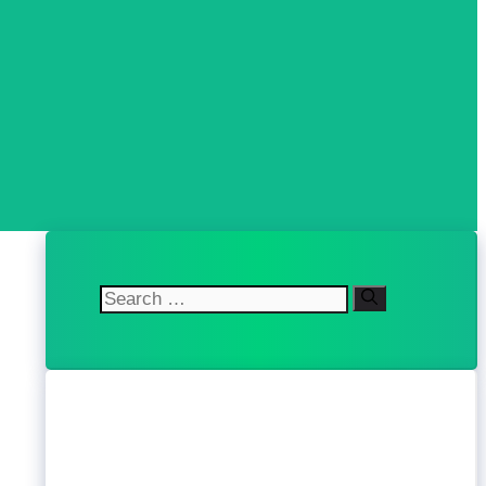
Search
for: