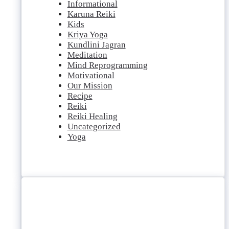
Informational
Karuna Reiki
Kids
Kriya Yoga
Kundlini Jagran
Meditation
Mind Reprogramming
Motivational
Our Mission
Recipe
Reiki
Reiki Healing
Uncategorized
Yoga