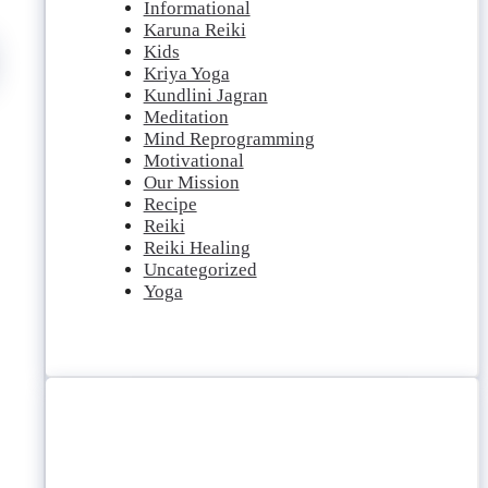
Informational
Karuna Reiki
Kids
Kriya Yoga
Kundlini Jagran
Meditation
Mind Reprogramming
Motivational
Our Mission
Recipe
Reiki
Reiki Healing
Uncategorized
Yoga