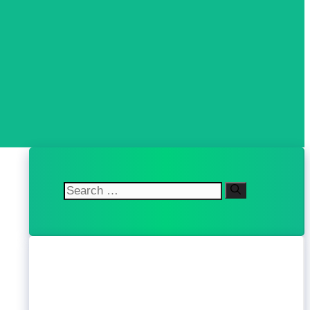
Search
for: