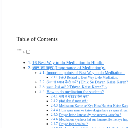
Table of Contents
16 Best Way to do Meditation in Hindi:-
ध्यान का महत्व (Importance of Meditation):-
Important points of Best Way to do Meditation:-
FAQ Related to Best Way to do Meditation:-
ठीक से ध्यान कैसे करें? (Dhik Se Dhyan Kaise Karen?
ध्यान कैसे करें ?(Dhyan Kaise Karen?):-
How to do meditation for students?
सही से मेडिटेट कैसे करें?
(कैसे ठीक से ध्यान करें?
Meditation Karne se Kya Hota Hai Aur Kaise Kare
Hum apne man ko kaise ekagra kare ya apna dhyan 
Dhyan kaise kare study me success kaise ho ?
Meditation kya hota hai aur hamare life me kya imp
Dhyan kya hota hai ?