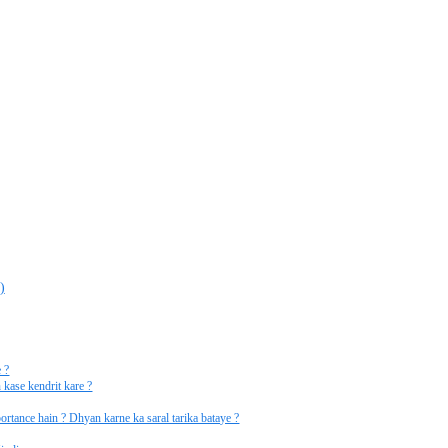
)
 ?
kase kendrit kare ?
ortance hain ? Dhyan karne ka saral tarika bataye ?