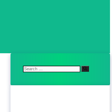
Search
for: