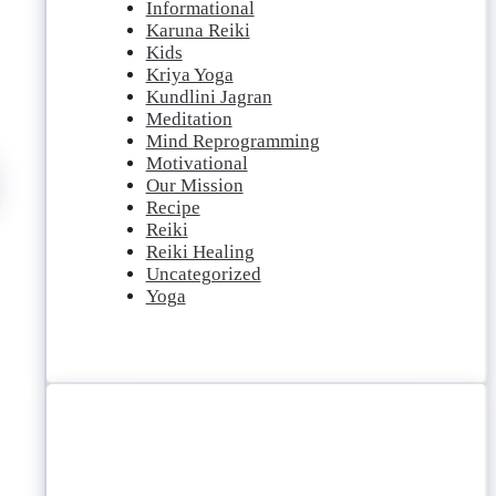
Informational
Karuna Reiki
Kids
Kriya Yoga
Kundlini Jagran
Meditation
Mind Reprogramming
Motivational
Our Mission
Recipe
Reiki
Reiki Healing
Uncategorized
Yoga