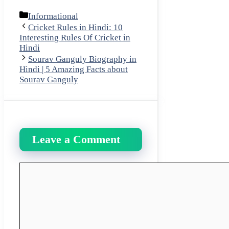
Categories
Informational
Cricket Rules in Hindi: 10
Interesting Rules Of Cricket in
Hindi
Sourav Ganguly Biography in
Hindi | 5 Amazing Facts about
Sourav Ganguly
Leave a Comment
Comment