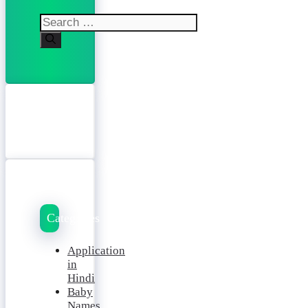
Search
for:
Categories
Application
in
Hindi
Baby
Names