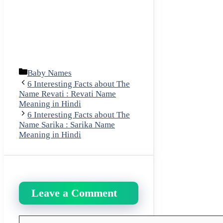
Categories
Baby Names
6 Interesting Facts about The
Name Revati : Revati Name
Meaning in Hindi
6 Interesting Facts about The
Name Sarika : Sarika Name
Meaning in Hindi
Leave a Comment
Comment