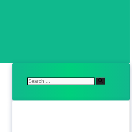
Search
for: