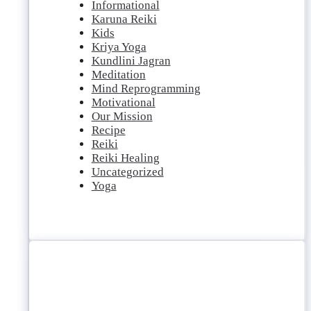
Informational
Karuna Reiki
Kids
Kriya Yoga
Kundlini Jagran
Meditation
Mind Reprogramming
Motivational
Our Mission
Recipe
Reiki
Reiki Healing
Uncategorized
Yoga