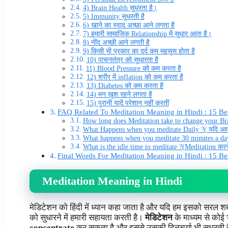
4) Brain Health सुधरता है।
5) Immunity सुधरती है
6) खाने का स्वाद अच्छा आने लगता है
7) हमारी सामाजिक Relationship में सुधार आता है।
8) नींद अच्छी आने लगती है
9) किसी भी प्रकार का दर्द कम महसूस होता है
10) पाचनतंत्र को सुधारता है
11) Blood Pressure को कम करता है
12) शरीर में inflation को कम करता है
13) Diabetes को कम करता है
14) मन खुश रहने लगता है
15) पुरानी यादें परेशान नहीं करतीं
FAQ Related To Meditation Meaning in Hindi : 15 Bes
How long does Meditation take to change your Brai
What Happens when you meditate Daily ?( यदि आप रो
What happens when you meditate 30 minutes a day?( 
What is the idle time to meditate ?(Meditation करने
Final Words For Meditation Meaning in Hindi : 15 Be
Meditation Meaning in Hindi
मेडिटेशन को हिंदी में ध्यान कहा जाता है और यदि हम इसको सरल शब्दों
को सुधारने में हमारी सहायता करती है।
मेडिटेशन
के माध्यम से कोई 
concentrate
कर सकता है और इससे उसकी दिनचर्या भी सुधरती ह