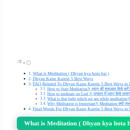
What is Meditation ( Dhyan kya hota hai )
Dhyan Kaise Karein 5 Best Ways
FAQ Related To Dhyan Kaise Karein 5 Best Ways in 
How to Start Meditation?( ध्यान की शुरूआत कैसे करें
How to meditate on God ?( भगवान में ध्यान कैसे लगाएं
What is that light which we see while meditating?( ध्
Why Meditation is Important?( Meditation क्यों जरुर
Final Words For Dhyan Kaise Karein 5 Best Ways in 
What is Meditation ( Dhyan kya hota h