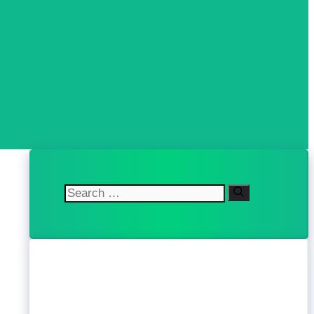
Search
for: