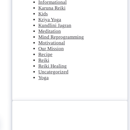
Informational
Karuna Reiki
Kids
Kriya Yoga
Kundlini Jagran
Meditation
Mind Reprogramming
Motivational
Our Mission
Recipe
Reiki
Reiki Healing
Uncategorized
Yoga