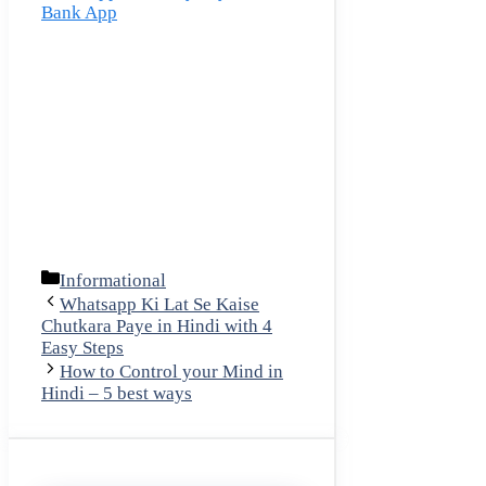
Bank App
Categories
Informational
Whatsapp Ki Lat Se Kaise
Chutkara Paye in Hindi with 4
Easy Steps
How to Control your Mind in
Hindi – 5 best ways