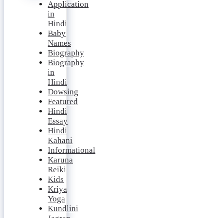
Application
in
Hindi
Baby
Names
Biography
Biography
in
Hindi
Dowsing
Featured
Hindi
Essay
Hindi
Kahani
Informational
Karuna
Reiki
Kids
Kriya
Yoga
Kundlini