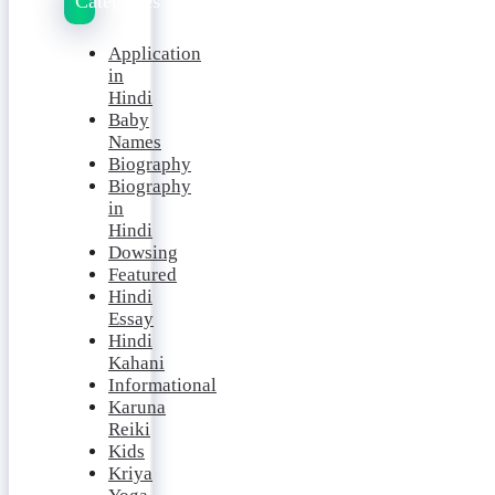
Categories
Application
in
Hindi
Baby
Names
Biography
Biography
in
Hindi
Dowsing
Featured
Hindi
Essay
Hindi
Kahani
Informational
Karuna
Reiki
Kids
Kriya