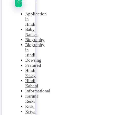
Categories
Application
in
Hindi
Baby
Names
Biography
Biography
in
Hindi
Dowsing
Featured
Hindi
Essay
Hindi
Kahani
Informational
Karuna
Reiki
Kids
Kriya