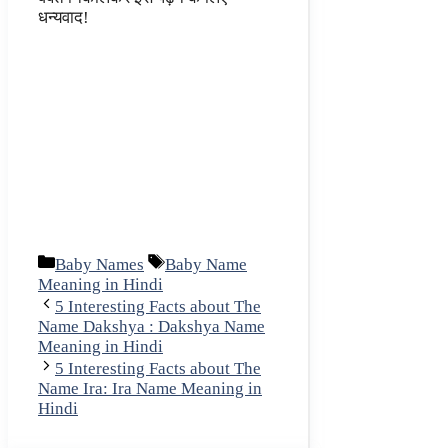
धन्यवाद!
Categories
Tags
Baby Names
Baby Name
Meaning in Hindi
5 Interesting Facts about The
Name Dakshya : Dakshya Name
Meaning in Hindi
5 Interesting Facts about The
Name Ira: Ira Name Meaning in
Hindi