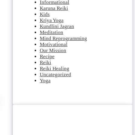
Informational
Karuna Reiki
Kids
Kriya Yoga
Kundlini Jagran
Meditation
Mind Reprogramming
Motivational
Our Mission
Recipe
Reiki
Reiki Healing
Uncategorized
Yoga