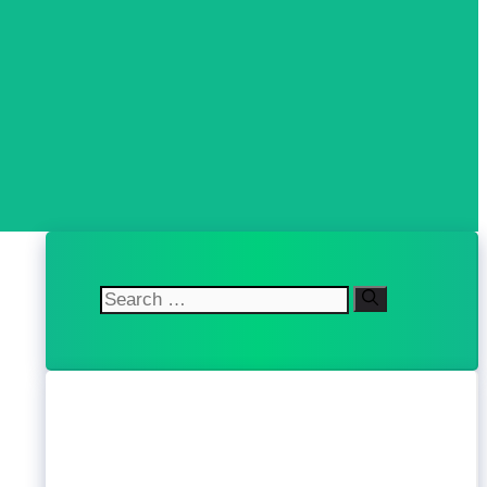
Search
for: