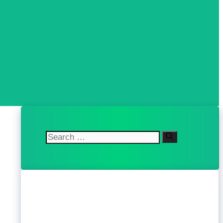
Search
for: