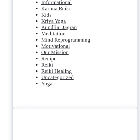
Informational
Karuna Reiki
Kids
Kriya Yoga
Kundlini Jagran
Meditation
Mind Reprogramming
Motivational
Our Mission
Recipe
Reiki
Reiki Healing
Uncategorized
Yoga