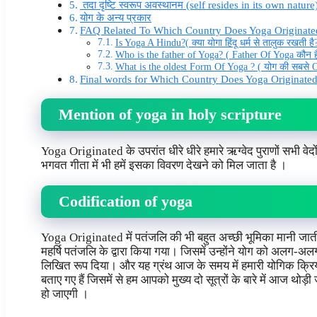
तदा दृष्टि स्वरूप अवस्थानम (self resides in its own nature
योग के अन्य प्रकार
FAQ Related To Which Country Does Yoga Originate
Is Yoga A Hindu?( क्या योगा हिंदू धर्म से तालुक रखती है
Who is the father of Yoga? ( Father Of Yoga कौन ह
What is the oldest Form Of Yoga ? ( योग की सबसे O
Final words for Which Country Does Yoga Originate
Mention of yoga in holy scripture
Yoga Originated के उपरांत धीरे धीरे हमारे ऋग्वेद पुराणों सभी वेदों
भगवत गीता में भी हमें इसका विवरण देखने को मिल जाता है ।
Codification of yoga
Yoga Originated में पतंजलि की भी बहुत अच्छी भूमिका मानी जाती है 
महर्षि पतंजलि के द्वारा किया गया। जिसमें उन्होंने योग को अलग-अलग सू
लिखित रूप दिया। और यह ग्रंथ आज के समय में हमारी योगिक क्रियाओ
बताए गए हैं जिसमें से हम आपको मुख्य दो सूत्रों के बारे में आज थोड
हो जाएगी ।