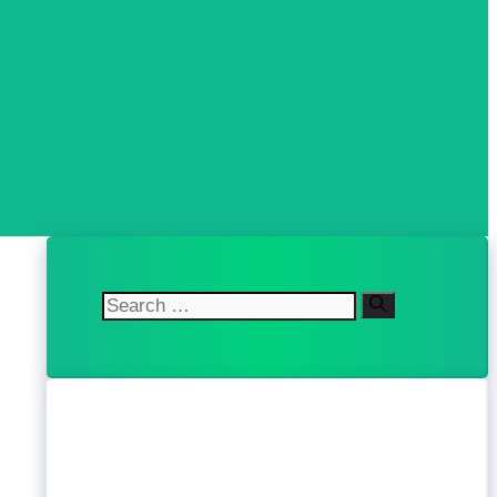
Search
for: