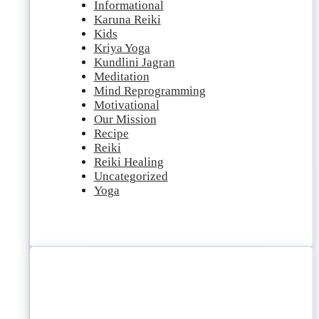
Informational
Karuna Reiki
Kids
Kriya Yoga
Kundlini Jagran
Meditation
Mind Reprogramming
Motivational
Our Mission
Recipe
Reiki
Reiki Healing
Uncategorized
Yoga