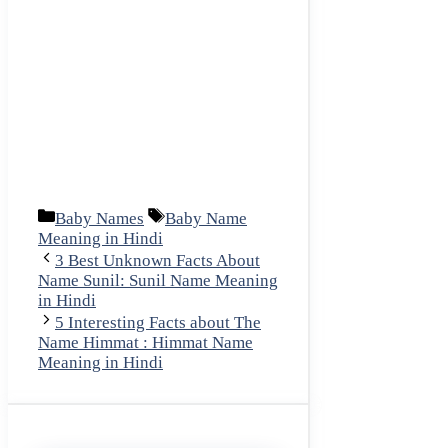
Categories
Tags
Baby Names
Baby Name
Meaning in Hindi
3 Best Unknown Facts About
Name Sunil: Sunil Name Meaning
in Hindi
5 Interesting Facts about The
Name Himmat : Himmat Name
Meaning in Hindi