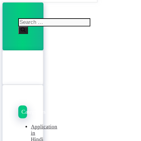
Search
for:
Categories
Application
in
Hindi