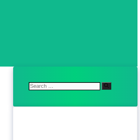
Search
for: