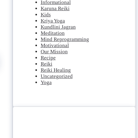
Informational
Karuna Reiki
Kids
Kriya Yoga
Kundlini Jagran
Meditation
Mind Reprogramming
Motivational
Our Mission
Recipe
Reiki
Reiki Healing
Uncategorized
Yoga