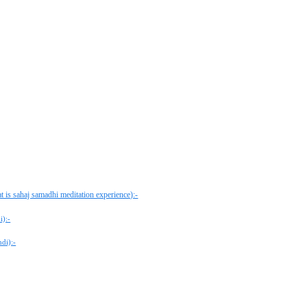
at is sahaj samadhi meditation experience):-
i):-
di):-