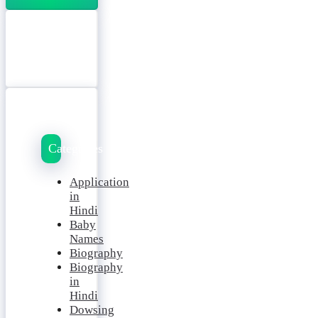
Categories
Application
in
Hindi
Baby
Names
Biography
Biography
in
Hindi
Dowsing