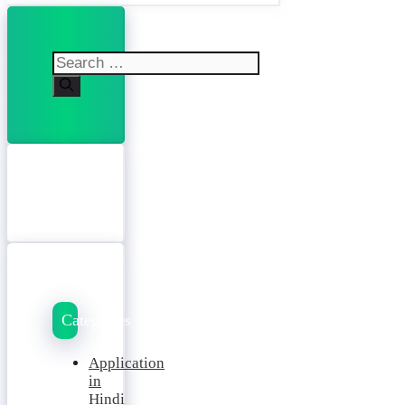
Search
for:
Categories
Application
in
Hindi