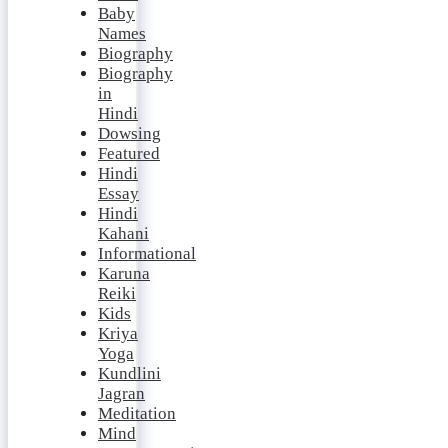
Baby
Names
Biography
Biography
in
Hindi
Dowsing
Featured
Hindi
Essay
Hindi
Kahani
Informational
Karuna
Reiki
Kids
Kriya
Yoga
Kundlini
Jagran
Meditation
Mind