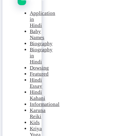
Application
in
Hindi
Baby
Names
Biography
Biography
in
Hindi
Dowsing
Featured
Hindi
Essay
Hindi
Kahani
Informational
Karuna
Reiki
Kids
Kriya
Yoga