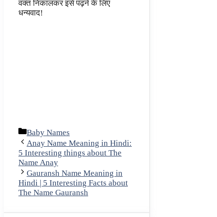
वक्त निकालकर इसे पढ़ने के लिए
धन्यवाद!
Categories
Baby Names
Anay Name Meaning in Hindi:
5 Interesting things about The
Name Anay
Gauransh Name Meaning in
Hindi | 5 Interesting Facts about
The Name Gauransh