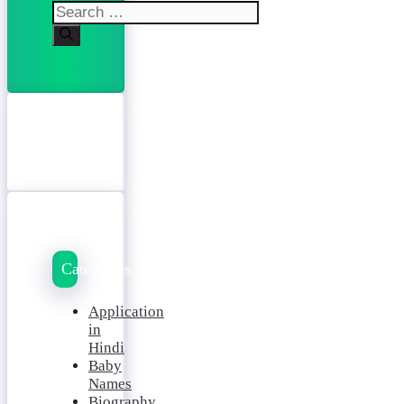
Search
for:
Categories
Application
in
Hindi
Baby
Names
Biography