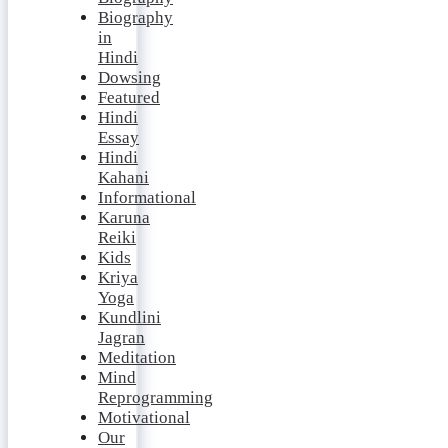
Biography
in
Hindi
Dowsing
Featured
Hindi
Essay
Hindi
Kahani
Informational
Karuna
Reiki
Kids
Kriya
Yoga
Kundlini
Jagran
Meditation
Mind
Reprogramming
Motivational
Our