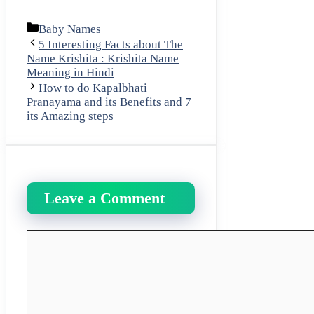
Categories
Baby Names
5 Interesting Facts about The
Name Krishita : Krishita Name
Meaning in Hindi
How to do Kapalbhati
Pranayama and its Benefits and 7
its Amazing steps
Leave a Comment
Comment