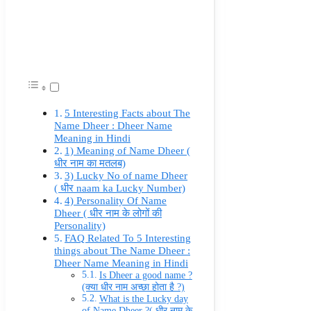
5 Interesting Facts about The
Name Dheer : Dheer Name
Meaning in Hindi
1) Meaning of Name Dheer (
धीर नाम का मतलब)
3) Lucky No of name Dheer
( धीर naam ka Lucky Number)
4) Personality Of Name
Dheer ( धीर नाम के लोगों की
Personality)
FAQ Related To 5 Interesting
things about The Name Dheer :
Dheer Name Meaning in Hindi
Is Dheer a good name ?
(क्या धीर नाम अच्छा होता है ?)
What is the Lucky day
of Name Dheer ?( धीर नाम के