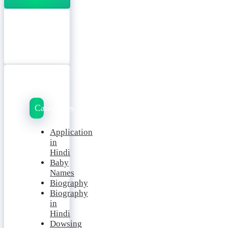
Categories
Application
in
Hindi
Baby
Names
Biography
Biography
in
Hindi
Dowsing