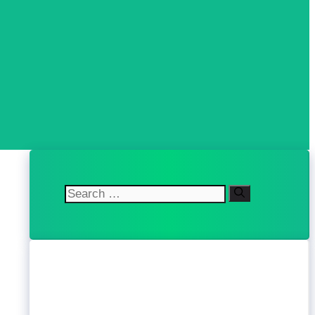
Search
for: