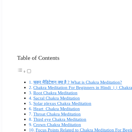
Table of Contents
चक्र मैडिटेशन क्या है ? What is Chakra Meditation?
Chakra Meditation For Beginners in Hindi ।। Chakra
Root Chakra Meditation
Sacral Chakra Meditation
Solar plexus Chakra Meditation
Heart Chakra Meditation
Throat Chakra Meditation
Third eye Chakra Meditation
Crown Chakra Meditation
Focus Points Related to Chakra Meditation For Begi