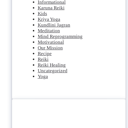
Informational
Karuna Reiki
Kids
Kriya Yoga
Kundlini Jagran
Meditation
Mind Reprogramming
Motivational
Our Mission
Recipe
Reiki
Reiki Healing
Uncategorized
Yoga