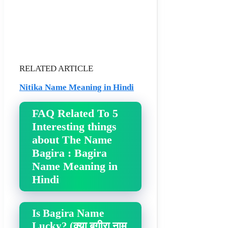
RELATED ARTICLE
Nitika Name Meaning in Hindi
FAQ Related To 5
Interesting things
about The Name
Bagira : Bagira
Name Meaning in
Hindi
Is Bagira Name
Lucky? (क्या बगीरा नाम