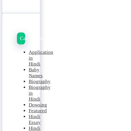
Categories
Application
in
Hindi
Baby
Names
Biography
Biography
in
Hindi
Dowsing
Featured
Hindi
Essay
Hindi