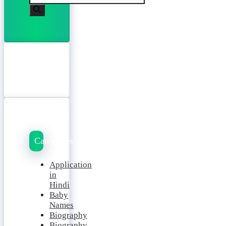
for:
Categories
Application
in
Hindi
Baby
Names
Biography
Biography