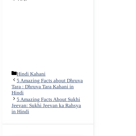
Categories
Hindi Kahani
5 Amazing Facts about Dhruva
Tara : Dhruva Tara Kahani in
Hindi
5 Amazing Facts About Sukhi
Jeevan: Sukhi Jeevan ka Rahsya
in Hindi