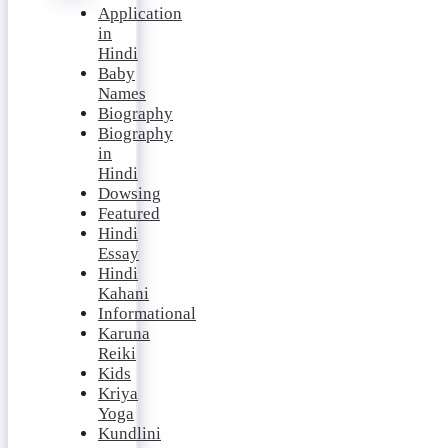
Application
in
Hindi
Baby
Names
Biography
Biography
in
Hindi
Dowsing
Featured
Hindi
Essay
Hindi
Kahani
Informational
Karuna
Reiki
Kids
Kriya
Yoga
Kundlini